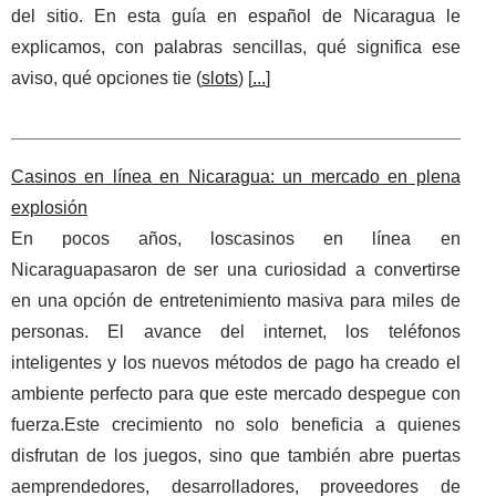
del sitio. En esta guía en español de Nicaragua le
explicamos, con palabras sencillas, qué significa ese
aviso, qué opciones tie (
slots
) [
...
]
Casinos en línea en Nicaragua: un mercado en plena
explosión
En pocos años, loscasinos en línea en
Nicaraguapasaron de ser una curiosidad a convertirse
en una opción de entretenimiento masiva para miles de
personas. El avance del internet, los teléfonos
inteligentes y los nuevos métodos de pago ha creado el
ambiente perfecto para que este mercado despegue con
fuerza.Este crecimiento no solo beneficia a quienes
disfrutan de los juegos, sino que también abre puertas
aemprendedores, desarrolladores, proveedores de