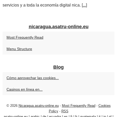
servicios y a toda la economía digital nica. [
...
]
nicaragua.asatru-online.eu
Most Frequently Read
Menu Structure
Blog
Cómo aprovechar las cookies...
Casinos en línea en...
© 2026
Nicaragua.asatru-online.eu
-
Most Frequently Read
-
Cookies
Policy
-
RSS
asatru-online.eu
|
arabic
|
de
|
ecuador
|
es
|
fi
|
fr
|
guatemala
|
it
|
jp
|
nl
|